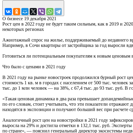
О бизнесе
19 декабря 2021
Рост цен в 2022 году не будет таким сильным, как в 2019 и 2
некоторых регионах
Ажиотажный спрос на жилье, поддерживаемый до недавнего вр
Например, в Сочи квартиры от застройщика за год выросли вдв
Готовиться ли потенциальным покупателям к новым ценовым вз
Что было с ценами в 2021 году
В 2021 году на рынке новостроек продолжился бурный рост ц
стоимость 1 кв. м в городах с населением от 500 тыс. человек 
тыс. до 1 млн человек — на 38%, с 67,4 тыс. до 93 тыс. руб. В 
«Такая ценовая динамика в два раза превышает допандемийны
по его словам, стоит учитывать, что эти показатели отражают
находятся в экспозиции и получают больший вес при расчете с
Аналогичный рост цен на новостройки в 2021 году зафиксирова
выросла на 29% и достигла отметки в 132,1 тыс. руб. Эксперт
по стране», — пояснил генеральный директор экосистемы нед