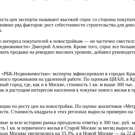
ста цен эксперты называют высокий спрос со стороны покупат
ияние ряд факторов: рост себестоимости строительства для дев
в.
интереса покупателей к новостройкам — он частично сместился
движимости» Дмитрий Алексеев. Кроме того, спрос все больше
ивать продажи на рекордно высоких уровнях, добавил руковод
 «РБК-Недвижимостью» эксперты зафиксировали в городах Крас
ного проживания на удаленной работе. По оценкам ЦИАН, в Кра
нный город, где, как и в Москве, стоимость 1 кв. м выше 300 ты
так и растущим интересом населения к покупке нового жилья в 
ии по росту цен на новостройки. По оценке аналитиков «Метра
сти. Стоимость квадрата в этих регионах выросла примерно на т
вые за всю историю рынка преодолела отметку в 300 тыс. руб. з
ь 1 кв. м первичного жилья в Старой Москве за месяц выросла н
аницах Москвы увеличились на 33,3%, а в Новой Москве — на 22,