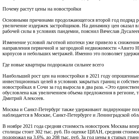
Почему растут цены на новостройки
Основными причинами продолжающегося второй год подряд ро
увеличение издержек застройщиков. На динамику цен оказал вл
рабочей силы в условиях пандемии, пояснил Вячеслав Дусалее
Изменение условий льготной ипотеки уже привело к снижению 
направления первичной и загородной недвижимости «Авито Не
корпусов и небольших метражей. Именно это позволяет удерж
Где новые квартиры подорожали сильнее всего
Наибольший рост цен на новостройки в 2021 году опрошенные
инвестиционных целей в условиях закрытых границ и собствен
новостройках в Сочи за год выросла в два раза. «Это единстве
обусловлена как увеличением объема предложения в регионе, 
Дмитрий Алексеев.
Москва и Санкт-Петербург также удерживают лидирующие позиц
наблюдается в Москве, Санкт-Петербурге и Ленинградской обла
В ноябре 2021 года средняя стоимость новостроек Москвы впер
столицы стоит 302 тыс. руб. По оценке ЦИАН, средняя стоимост
подорожал на 3,6%, до 208 тыс. руб. За год цены в старых гр