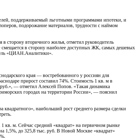
елей, поддерживаемый льготными программами ипотеки, и
елоперов, подорожание материалов, трудности с наймом
 в сторону вторичного жилья, отметил руководитель
 смещается в сторону наиболее доступных ЖК, самых дешевых
итель «ЦИАН.Аналитики».
нодарского края — востребованного у россиян для
снодаре прирост составил 74%. Стоимость 1 кв. м в
с. руб.», — отметил Алексей Попов. «Такая динамика
приморских городах на территории России», — пояснил
 квадратного», наибольший рост среднего размера сделки
реть.
а 1 кв. м. Сейчас средний «квадрат» на первичном рынке
а 1,5%, до 325,8 тыс. руб. В Новой Москве «квадрат»
4%.