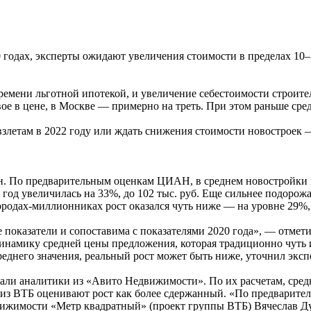
020 годах, эксперты ожидают увеличения стоимости в пределах 
емени льготной ипотекой, и увеличение себестоимости строите
ое в цене, в Москве — примерно на треть. При этом раньше сред
летам в 2022 году или ждать снижения стоимости новостроек —
ен. По предварительным оценкам ЦИАН, в среднем новостройки 
за год увеличилась на 33%, до 102 тыс. руб. Еще сильнее подоро
городах-миллионниках рост оказался чуть ниже — на уровне 29%, с
е показатели и сопоставима с показателями 2020 года», — отм
 динамику средней цены предложения, которая традиционно чуть 
реднего значения, реальный рост может быть ниже, уточнил эксп
ли аналитики из «Авито Недвижимости». По их расчетам, средня
ы из ВТБ оценивают рост как более сдержанный. «По предварите
вижимости «Метр квадратный» (проект группы ВТБ) Вячеслав Ду